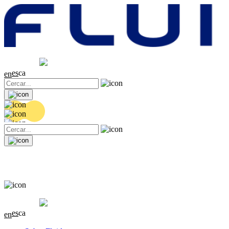
Cotització
20.32 EUR
0.06 (+0.3%)
es
ca
en
Cotització
20.32 EUR
0.06 (+0.3%)
es
ca
en