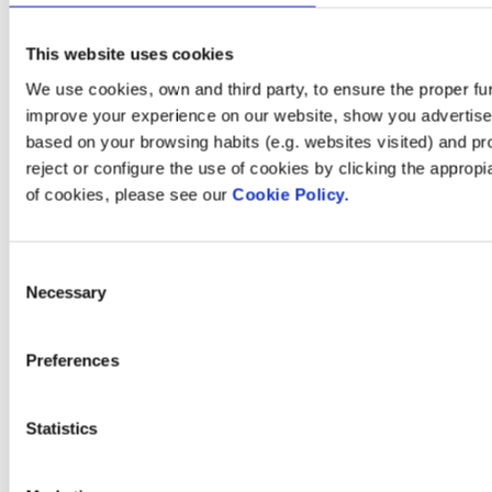
Sala de premsa
This website uses cookies
We use cookies, own and third party, to ensure the proper fun
improve your experience on our website, show you advertiseme
Com podem
based on your browsing habits (e.g. websites visited) and pr
reject or configure the use of cookies by clicking the appropi
ajudar-te?
of cookies, please see our
Cookie Policy.
Consent
Contacta amb nosaltres
Necessary
Selection
Preferences
Trobi Fluidra
al seu país
Statistics