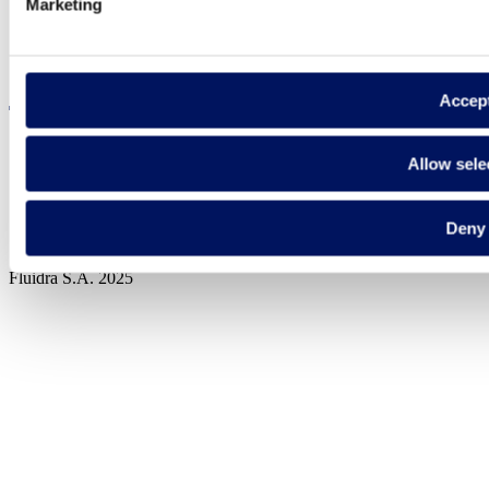
Marketing
Visite el sitio web
Accep
Allow sele
Política de privadesa
Avís legal
Deny
Política de cookies
Fluidra S.A. 2025