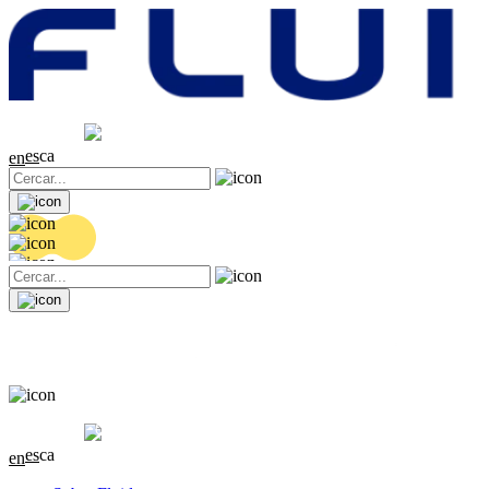
Cotització
20.36 EUR
0.04 (+0.2%)
es
ca
en
Cotització
20.36 EUR
0.04 (+0.2%)
es
ca
en