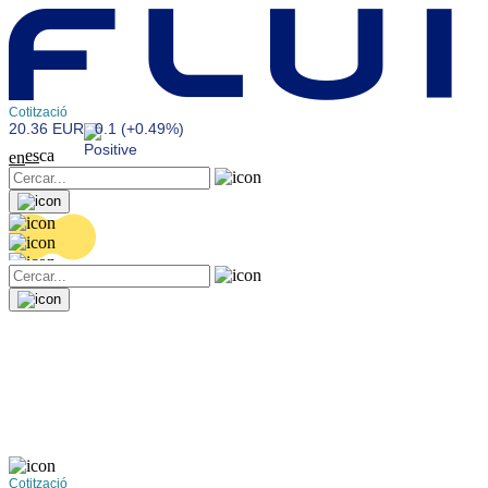
Cotització
20.36 EUR
0.1 (+0.49%)
es
ca
en
Cotització