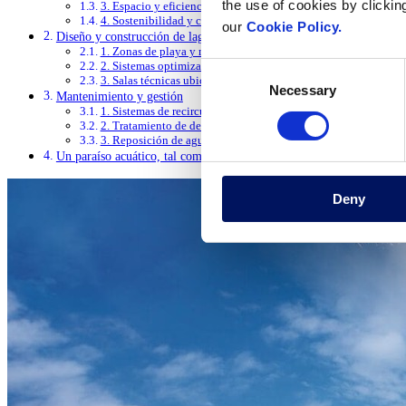
the use of cookies by clickin
3. Espacio y eficiencia energética
4. Sostenibilidad y conservación del agua
our
Cookie Policy.
Diseño y construcción de lagunas artificiales
1. Zonas de playa y muros perimetrales
2. Sistemas optimizados de tuberías y retorno de agua
Consent
3. Salas técnicas ubicadas estratégicamente
Necessary
Selection
Mantenimiento y gestión
1. Sistemas de recirculación y filtración de agua.
2. Tratamiento de desinfección del agua en lagunas de agua du
3. Reposición de agua
Un paraíso acuático, tal como lo pretendía la naturaleza
Deny