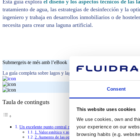
Esta guía explora
el diseño y los aspectos técnicos de las l
tratamiento de agua, las estrategias de desinfección y la opt
ingeniero y trabaja en desarrollos inmobiliarios o de hostele
necesita para crear una laguna artificial.
Submergeix-te més amb l’eBook
La guía completa sobre lagos y lagunas para el sector hotelero e inmob
Consent
Taula de continguts
This website uses cookies
We use cookies, own and third
your experience on our websi
Un excelente punto central para el proyecto
1. Valor estético y recreativo
browsing habits (e.g. website
2. Aumento de las oportunidades de negocio y del valor inmob