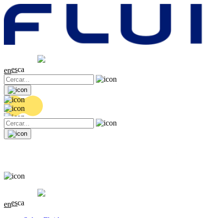
Cotització
20.36 EUR
0.04 (+0.2%)
es
ca
en
Cotització
20.36 EUR
0.04 (+0.2%)
es
ca
en