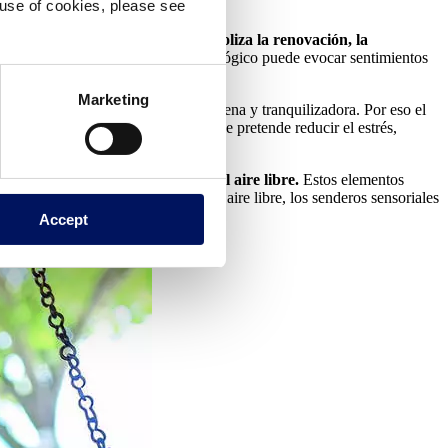
e use of cookies, please see
ominante del follaje,
el verde simboliza la renovación, la
de estrés. Su presencia en un spa ecológico puede evocar sentimientos
Marketing
pacidad para crear una atmósfera serena y tranquilizadora. Por eso el
ntro wellness ecológico. Este enfoque pretende reducir el estrés,
n naturales y zonas terapéuticas al aire libre.
Estos elementos
n espacios interiores. Las saunas al aire libre, los senderos sensoriales
Accept