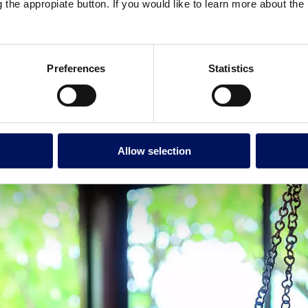
g the appropiate button. If you would like to learn more about th
do a su asociación con la naturaleza y el crecimiento. Como color pred
o calmante sobre la mente, favorece la relajación y reduce los niveles 
nte al ritmo frenético de la vida moderna.
Preferences
Statistics
mentos verdes en el diseño de interiores, este color tiene una notable ca
en el entorno construido, es un aspecto crucial del diseño de un spa y ce
ión con la naturaleza.
ir
jardines
interiores
, elementos acuáticos, materiales de construcció
tos ayurvédicos
y cabinas de aromaterapia hasta
terapias sensoriales
e
ionales
son otras opciones a tener en cuenta.
Allow selection