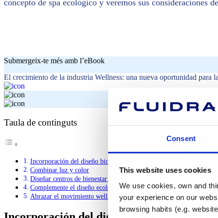
concepto de spa ecológico y veremos sus consideraciones de
Submergeix-te més amb l’eBook
El crecimiento de la industria Wellness: una nueva oportunidad para l
Taula de continguts
Consent
Incorporación del diseño biofílico a los spas ecológicos
Combinar luz y color
This website uses cookies
Diseñar centros de bienestar sostenibles
We use cookies, own and third
Complemente el diseño ecológico con tratamientos holísticos
Abrazar el movimiento wellness mediante el spa ecológico
your experience on our websi
browsing habits (e.g. website
Incorporación del diseño biofílico a los spa