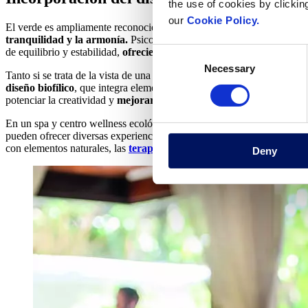
the use of cookies by clickin
our
Cookie Policy.
El verde es ampliamente reconocido como un color tranquilizador debi
tranquilidad y la armonía.
Psicológicamente, el verde tiene un efect
de equilibrio y estabilidad,
ofreciendo una sensación de refugio fre
Consent
Necessary
Selection
Tanto si se trata de la vista de una exuberante vegetación como de ele
diseño biofílico
, que integra elementos, materiales y vistas naturales 
potenciar la creatividad y
mejorar el bienestar fomentando la conex
En un spa y centro wellness ecológico, el diseño biofílico puede inclu
pueden ofrecer diversas experiencias a los visitantes, desde
tratamien
con elementos naturales, las
terapias de flotación
y las
duchas emoc
Deny