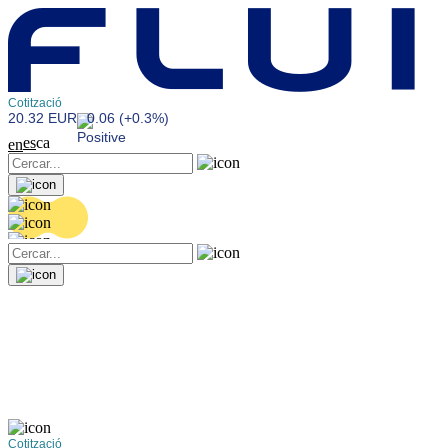
Cotització
20.32 EUR
0.06 (+0.3%)
es
ca
en
Cotització