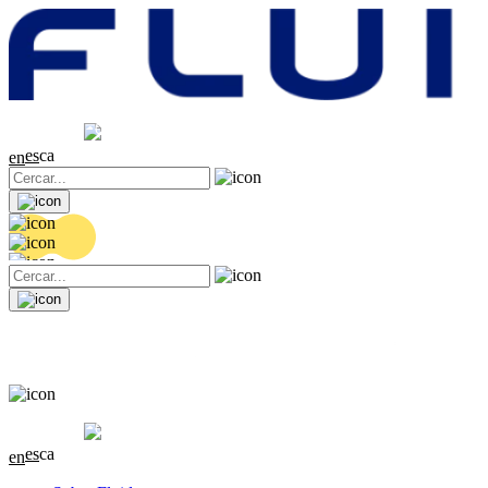
Cotització
20.44 EUR
0.18 (+0.89%)
es
ca
en
Cotització
20.44 EUR
0.18 (+0.89%)
es
ca
en