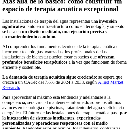
Más allá de lo básico: cómo construir un
espacio de terapia acuática excepcional
Las instalaciones de terapia del agua representan una
inversión
significativa
tanto en infraestructura como en tecnología, y su éxito
se basa en
un diseño meditado, una ejecución precisa
y
un
mantenimiento continuo.
Al comprender los fundamentos técnicos de la terapia acuática e
incorporar tecnologías avanzadas, los profesionales de las
instalaciones de bienestar pueden crear espacios que
ofrezcan
profundos beneficios terapéuticos
a la vez que funcionan de forma
eficiente y sostenible.
La demanda de terapia acuática sigue creciendo
: se espera que
crezca a un CAGR del 7,6% de 2024 a 2033, según
Allied Market
Research.
Para aprovechar al máximo esta tendencia y adelantarse a la
competencia, será crucial mantenerse informado sobre los últimos
avances en tecnología de piscinas, tratamiento del agua y eficiencia
energética. El futuro de las instalaciones de terapia acuática pasa
por
la integración de sistemas inteligentes, experiencias
personalizadas y operaciones respetuosas con el medio
ambiente
. Al adoptar estos principios, los ingenieros, contratistas,