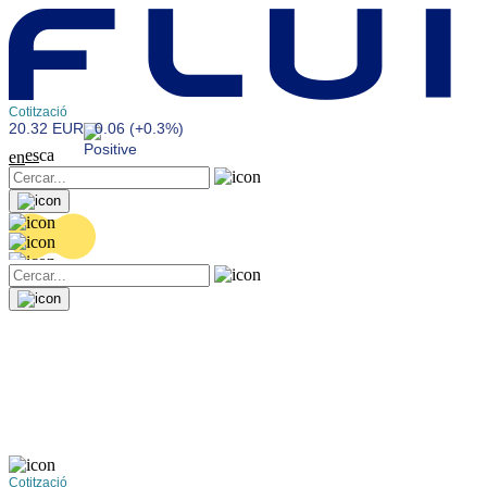
Cotització
20.32 EUR
0.06 (+0.3%)
es
ca
en
Cotització