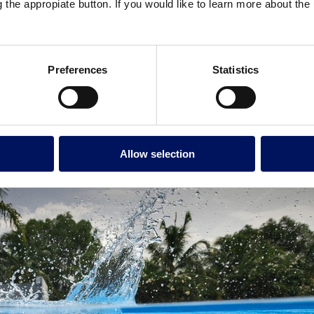
g the appropiate button. If you would like to learn more about th
nto del agua de piscinas,
alejándose de los métodos convencionales 
fectar y purificar el agua. A diferencia de los métodos tradicionales qu
rsos microorganismos
reduciendo el uso de productos químicos o deriva
ás suave y saludable para los usuarios de la piscina.
Preferences
Statistics
sistema UV y se expone a la luz ultravioleta. Esta exposición
altera el
añade oxígeno. A diferencia del cloro, que aporta propiedades desinfect
vos junto con
cloradores o métodos de electrólisis salina
, elevando as
Allow selection