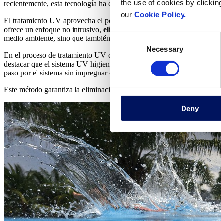
the use of cookies by clickin
recientemente, esta tecnología ha encontrado aplicación en el tratamie
our
Cookie Policy.
El tratamiento UV aprovecha el poder de la luz ultravioleta para desin
ofrece un enfoque no intrusivo,
eliminando bacterias, virus y dive
Consent
medio ambiente, sino que también garantiza una experiencia de baño m
Necessary
Selection
En el proceso de tratamiento UV del agua, el agua fluye a través del 
destacar que el sistema UV higieniza y desinfecta el agua, pero no le 
paso por el sistema sin impregnar el agua en sí.
Este método garantiza la eliminación completa de contaminantes noci
Deny