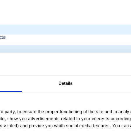
icas
Details
 party, to ensure the proper functioning of the site and to anal
te, show you advertisements related to your interests according 
s visited) and provide you whith social media features. You can a
infectantes, es
una forma de radiación electromagnética
ampliamente 