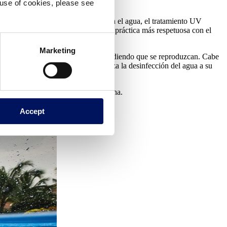
e use of cookies, please see
basados en productos químicos.
e sólo introducen agentes químicos en el agua, el tratamiento UV
dos. Esto no sólo se traduce en una práctica más respetuosa con el
Marketing
 ADN de los microorganismos
, impidiendo que se reproduzcan. Cabe
antes al agua, el sistema UV garantiza la desinfección del agua a su
í el nivel de saneamiento de su piscina.
Accept