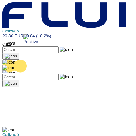
Cotització
20.36 EUR
0.04 (+0.2%)
es
ca
en
Cotització