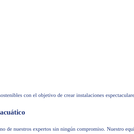
la confirmación de tu inscripción. ¡Te espera
stenibles con el objetivo de crear instalaciones espectaculare
 acuático
no de nuestros expertos sin ningún compromiso. Nuestro equip