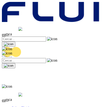
Cotització
20.36 EUR
0.04 (+0.2%)
es
ca
en
Cotització
20.36 EUR
0.04 (+0.2%)
es
ca
en