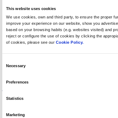
This website uses cookies
Contacta amb nosaltres
We use cookies, own and third party, to ensure the proper fun
improve your experience on our website, show you advertiseme
based on your browsing habits (e.g. websites visited) and pr
reject or configure the use of cookies by clicking the appropi
Trobi Fluidra
of cookies, please see our
Cookie Policy.
al seu país
Consent
Necessary
Selection
Visite el sitio web
Preferences
Statistics
Política de privadesa
Marketing
Avís legal