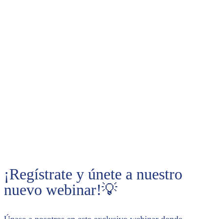
la Innovación.
Futuro de la
Gestión de
Centros Acuáticos
¡Regístrate y únete a nuestro
nuevo webinar!💡
Únase a nosotros en este exclusivo webinar donde