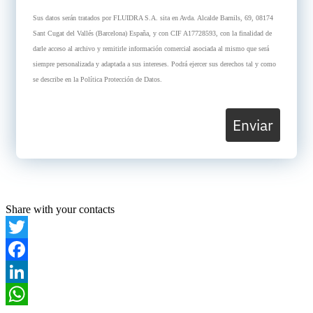
Sus datos serán tratados por FLUIDRA S.A. sita en Avda. Alcalde Barnils, 69, 08174
Sant Cugat del Vallés (Barcelona) España, y con CIF A17728593, con la finalidad de
darle acceso al archivo y remitirle información comercial asociada al mismo que será
siempre personalizada y adaptada a sus intereses. Podrá ejercer sus derechos tal y como
se describe en la Política Protección de Datos.
Enviar
Share with your contacts
Twitter
Facebook
LinkedIn