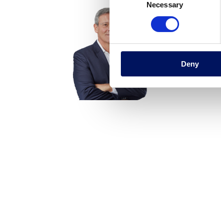
Necessary
Selection
Deny
a
Comitè Executiu