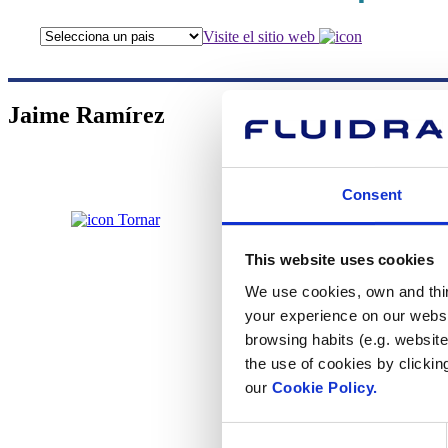
Visite el sitio web
Jaime Ramírez
Consent
Tornar
Jaime R
This website uses cookies
We use cookies, own and third
your experience on our websi
browsing habits (e.g. website
the use of cookies by clickin
our
Cookie Policy.
Consent