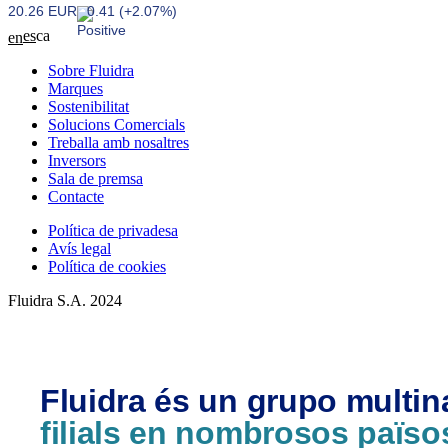
20.26 EUR
0.41 (+2.07%)
es
ca
en
Sobre Fluidra
Marques
Sostenibilitat
Solucions Comercials
Treballa amb nosaltres
Inversors
Sala de premsa
Contacte
Política de privadesa
Avís legal
Política de cookies
Fluidra S.A. 2024
Fluidra és un grupo multi
filials en nombrosos païso