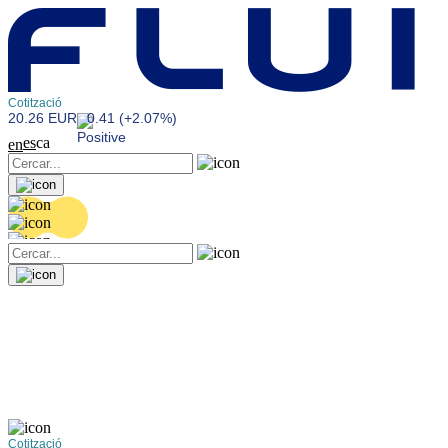
Cotització
20.26 EUR
0.41 (+2.07%)
es
ca
en
Cotització