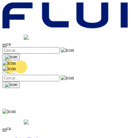
Cotització
20.34 EUR
-0.02 (-0.1%)
ca
es
Cotització
20.34 EUR
-0.02 (-0.1%)
ca
es