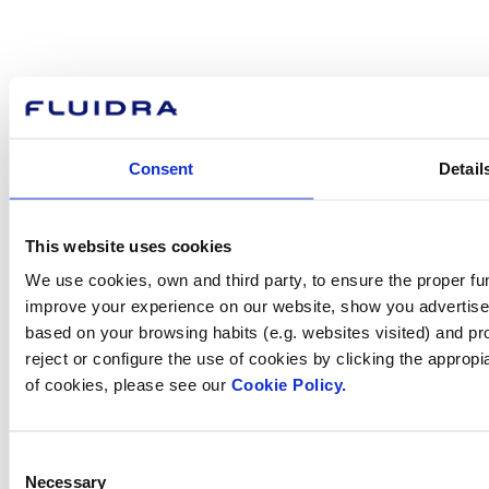
Com podem
ajudar-te?
Consent
Detail
Contacta amb nosaltres
This website uses cookies
We use cookies, own and third party, to ensure the proper fun
Trobi Fluidra
improve your experience on our website, show you advertiseme
al seu país
based on your browsing habits (e.g. websites visited) and pr
reject or configure the use of cookies by clicking the appropi
of cookies, please see our
Cookie Policy.
Visite el sitio web
Consent
Necessary
Selection