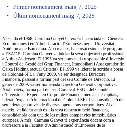
Primer nomenament maig 7, 2025
Últim nomenament maig 7, 2025
Nascuda el 1968, Carmina Ganyet Cirera és llicenciada en Ciències
Econòmiques i en Administració d’Empreses per la Universitat
Autònoma de Barcelona. Així mateix, ha cursat estudis de postgrau
a ESADE. Carmina Ganyet va iniciar la seva trajectòria professional
a Arthur Andersen. El 1995 va ser nomenada responsable d’Inversió
i Control de Gestió del Grup Financer, Immobiliari i Assegurador de
Caixa Holding (actual Criteria). El 1999 va liderar la sortida a borsa
de Colonial-SFL i, l’any 2000, va ser designada Directora
Financera, passant a formar part del seu Comitè de Direcció. El
gener de 2009, va ser nomenada Directora General Corporativa.
Així mateix, forma part del seu Comitè d’ESG i del Comitè
d’Inversions. Experta en Corporate Finance i mercats de capitals, ha
liderat l’expansió internacional de Colonial-SFL i la consolidació del
seu lideratge a través de diverses operacions corporatives. Així
mateix, va liderar amb èxit la seva reestructuració financera,
consolidant-la com una de les millors companyies immobiliàries
europees. A més, Carmina Ganyet té experiència docent com a
professora a la Facultat d’Administració d’Empreses de la