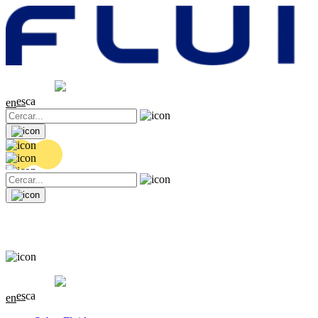
Cotització
20.32 EUR
0 (0%)
es
ca
en
Cotització
20.32 EUR
0 (0%)
es
ca
en