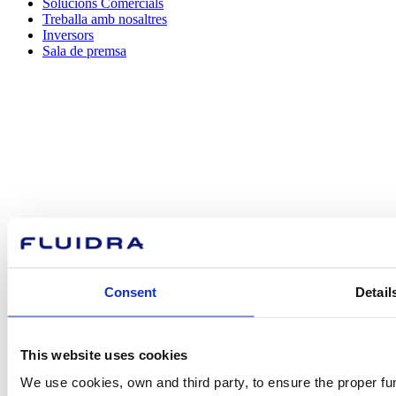
Solucions Comercials
Treballa amb nosaltres
Inversors
Sala de premsa
Com podem
ajudar-te?
Contacta amb nosaltres
Consent
Detail
This website uses cookies
Trobi Fluidra
We use cookies, own and third party, to ensure the proper fun
al seu país