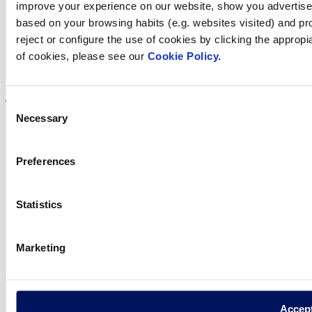
improve your experience on our website, show you advertiseme
based on your browsing habits (e.g. websites visited) and pr
reject or configure the use of cookies by clicking the appropi
of cookies, please see our
Cookie Policy.
Visite el sitio web
Consent
Necessary
Selection
Política de privadesa
Preferences
Avís legal
Política de cookies
Statistics
Fluidra S.A. 2025
Marketing
Accep