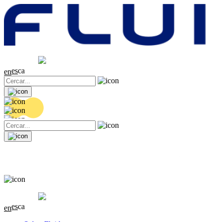
Cotització
20.22 EUR
-0.1 (-0.49%)
es
ca
en
Cotització
20.22 EUR
-0.1 (-0.49%)
es
ca
en