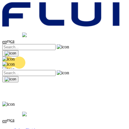
Cotización
20.36 EUR
0.04 (+0.2%)
es
ca
en
Cotización
20.36 EUR
0.04 (+0.2%)
es
ca
en