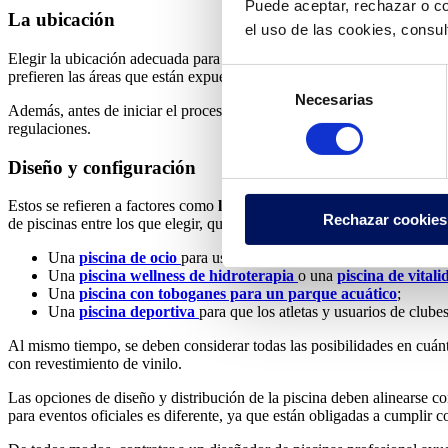
Puede aceptar, rechazar o co
La ubicación
el uso de las cookies, consu
Elegir la ubicación adecuada para la piscina es un primer paso crucial. 
Selección
prefieren las áreas que están expuestas a la luz solar durante la mayor 
Necesarias
de
Además, antes de iniciar el proceso de construcción, es fundamental
a
consentimiento
regulaciones.
Diseño y configuración
Estos se refieren a factores como
la forma de la piscina
,
el tamaño
,
Rechazar cookies
de piscinas entre los que elegir, que incluyen:
Una
piscina de ocio
para usuarios de hoteles, resorts, campings
Una
piscina wellness de hidroterapia
o una
piscina de vital
Una
piscina con toboganes para un parque acuático
;
Una
piscina deportiva
para que los atletas y usuarios de club
Al mismo tiempo, se deben considerar todas las posibilidades en cuán
con revestimiento de vinilo.
Las opciones de diseño y distribución de la piscina deben alinearse c
para eventos oficiales es diferente, ya que están obligadas a cumplir c