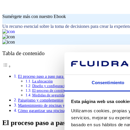
Sumérgete más con nuestro Ebook
Un recurso esencial sobre la toma de decisiones para crear la experien
Tabla de contenido
El proceso paso a paso para construir una piscina exterior
La ubicación
Consentimiento
Diseño y configuración
El proceso de construcción
Medidas de seguridad de la piscina
Paisajismo y complementos
Esta página web usa cookie
Mantenimiento de piscinas y eficiencia operativa: el secreto de una p
Utilizamos cookies, propias y
Cómo garantizar una piscina exterior de calidad
servicios, mejorar su experie
El proceso paso a paso para construir una 
basado en sus hábitos de nav