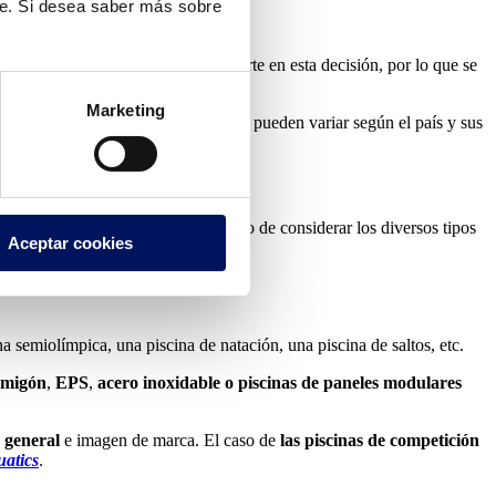
te. Si desea saber más sobre
 son clave y pueden ayudar a orientarte en esta decisión, por lo que se
Marketing
os de las autoridades locales
, que pueden variar según el país y sus
fuentes. Este es también el momento de considerar los diversos tipos
Aceptar cookies
a semiolímpica, una piscina de natación, una piscina de saltos, etc.
rmigón
,
EPS
,
acero inoxidable
o piscinas de paneles modulares
a general
e imagen de marca. El caso de
las piscinas de competición
atics
.