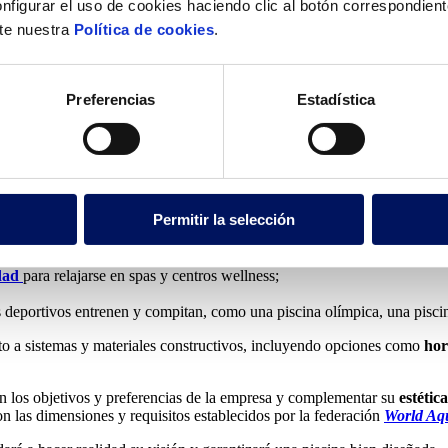
nfigurar el uso de cookies haciendo clic al botón correspondien
lte nuestra
Política de cookies
.
Factores como la exposición a la luz solar, la accesibilidad y las vistas
parte del día.
Preferencias
Estadística
segurarse de que el suelo sea estable
y obtener los
permisos necesari
la profundidad
y cualquier
característica adicional,
como cascadas o 
Permitir la selección
 e instalaciones públicas;
idad
para relajarse en spas y centros wellness;
es deportivos entrenen y compitan, como una piscina olímpica, una piscin
to a sistemas y materiales constructivos, incluyendo opciones como
ho
on los objetivos y preferencias de la empresa y complementar su
estétic
on las dimensiones y requisitos establecidos por la federación
World Aqu