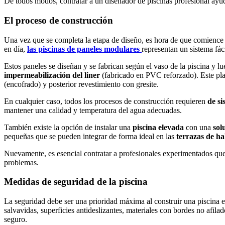
De todos modos, contratar a un diseñador de piscinas profesional ayuda
El proceso de construcción
Una vez que se completa la etapa de diseño, es hora de que comience el
en día,
las piscinas de paneles modulares
representan un sistema fáci
Estos paneles se diseñan y se fabrican según el vaso de la piscina y 
impermeabilización del liner
(fabricado en PVC reforzado). Este pl
(encofrado) y posterior revestimiento con gresite.
En cualquier caso, todos los procesos de construcción requieren
de si
mantener una calidad y temperatura del agua adecuadas.
También existe la opción de instalar una
piscina elevada
con una
sol
pequeñas que se pueden integrar de forma ideal en las
terrazas de ha
Nuevamente, es esencial contratar a profesionales experimentados que 
problemas.
Medidas de seguridad de la piscina
La seguridad debe ser una prioridad máxima al construir una piscina 
salvavidas, superficies antideslizantes, materiales con bordes no afil
seguro.