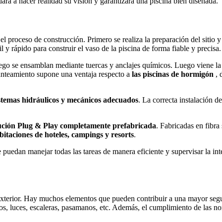
rá a hacer realidad su visión y garantizará una piscina bien diseñada.
 proceso de construcción. Primero se realiza la preparación del sitio y 
l y rápido para construir el vaso de la piscina de forma fiable y precisa.
luego se ensamblan mediante tuercas y anclajes químicos. Luego viene la
anteamiento supone una ventaja respecto a
las piscinas de hormigón
, 
stemas hidráulicos y mecánicos adecuados
. La correcta instalación d
ución Plug & Play completamente prefabricada
. Fabricadas en fibra 
bitaciones de hoteles, campings y resorts
.
puedan manejar todas las tareas de manera eficiente y supervisar la inte
exterior. Hay muchos elementos que pueden contribuir a una mayor seguri
ados, luces, escaleras, pasamanos, etc. Además, el cumplimiento de las n