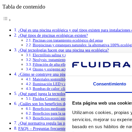
Tabla de contenido
¿Qué es una piscina ecológica y qué tipos existen para instalaciones
¿Qué tipos de piscinas ecológicas existen?
Piscinas con tratamiento ecológico del agua
Biopiscinas y estanques naturales: la alternativa 100% ecológ
¿Qué tecnologías hacen que una piscina sea ecológica?
Electrólisis salina y radiación ultravioleta
Neolysis: tratamiento combinado de última generación
Filtración de alta eficiencia y bombas de velocidad variable
Ozono y oxígeno activo
¿Cómo se construye una piscina ecológica desde la fase de diseño?
Materiales sostenibles: acero inoxidable, paneles modulares y
Consentimiento
Iluminación LED y cubiertas: complementos que reducen el 
Bombas de calor: climatización eficiente con energía renovab
¿Qué papel juega la tecnología IoT en las piscinas ecológicas?
Fluidra Connect: gestión inteligente para una piscina ecológi
Esta página web usa cookie
¿Cuáles son los beneficios de una piscina ecológica?
Beneficios medioambientales y ahorro de recursos
Utilizamos cookies, propias y
Beneficios para la salud de los usuarios
Beneficios económicos y valor añadido para el sector hotelero
servicios, mejorar su experie
¿Qué normativa regula las piscinas ecológicas y las biopiscinas en 
basado en sus hábitos de nav
FAQS – Preguntas frecuentes sobre piscinas ecológicas