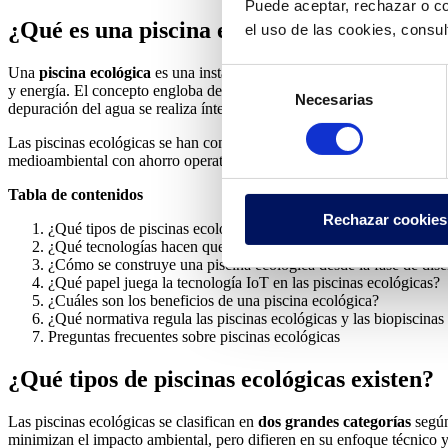
Puede aceptar, rechazar o co
¿Qué es una piscina ecológica y qué tipos e
el uso de las cookies, consu
Una
piscina ecológica
es una instalación acuática que utiliza tratami
Selección
y energía. El concepto engloba desde piscinas con tecnologías avanzad
Necesarias
de
depuración del agua se realiza íntegramente mediante procesos biológ
consentimiento
Las piscinas ecológicas se han convertido en una
gran tendencia en e
medioambiental con ahorro operativo a largo plazo. En este artículo se 
Tabla de contenidos
Rechazar cookies
¿Qué tipos de piscinas ecológicas existen?
¿Qué tecnologías hacen que una piscina sea ecológica?
¿Cómo se construye una piscina ecológica desde la fase de dis
¿Qué papel juega la tecnología IoT en las piscinas ecológicas?
¿Cuáles son los beneficios de una piscina ecológica?
¿Qué normativa regula las piscinas ecológicas y las biopiscina
Preguntas frecuentes sobre piscinas ecológicas
¿Qué tipos de piscinas ecológicas existen?
Las piscinas ecológicas se clasifican en
dos grandes categorías
según
minimizan el impacto ambiental, pero difieren en su enfoque técnico y