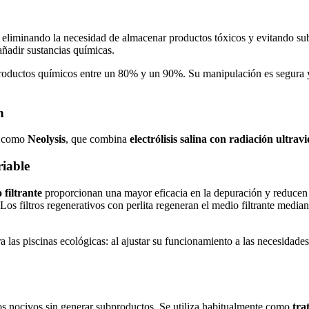
ua, eliminando la necesidad de almacenar productos tóxicos y evitando su
añadir sustancias químicas.
oductos químicos entre un 80% y un 90%. Su manipulación es segura y n
n
os como
Neolysis
, que combina
electrólisis salina con radiación ultrav
riable
 filtrante
proporcionan una mayor eficacia en la depuración y reducen 
a. Los filtros regenerativos con perlita regeneran el medio filtrante med
 las piscinas ecológicas: al ajustar su funcionamiento a las necesidade
os nocivos sin generar subproductos. Se utiliza habitualmente como
tra