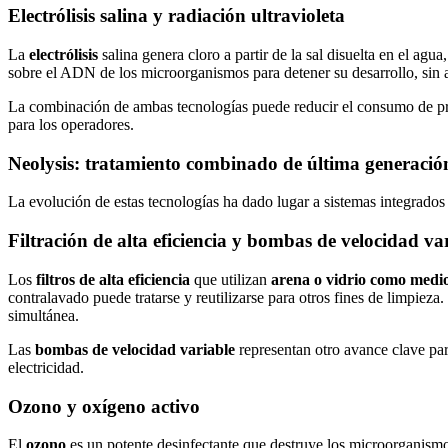
Electrólisis salina y radiación ultravioleta
La
electrólisis
salina genera cloro a partir de la sal disuelta en el ag
sobre el ADN de los microorganismos para detener su desarrollo, sin 
La combinación de ambas tecnologías puede reducir el consumo de pr
para los operadores.
Neolysis: tratamiento combinado de última generació
La evolución de estas tecnologías ha dado lugar a sistemas integrad
Filtración de alta eficiencia y bombas de velocidad va
Los
filtros de alta eficiencia
que utilizan
arena o vidrio como medio
contralavado puede tratarse y reutilizarse para otros fines de limpiez
simultánea.
Las
bombas de velocidad variable
representan otro avance clave para
electricidad.
Ozono y oxígeno activo
El
ozono
es un potente desinfectante que destruye los microorganism