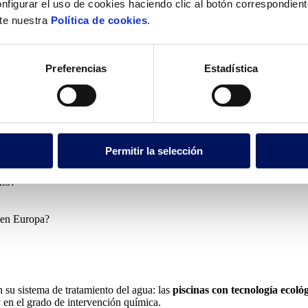
nfigurar el uso de cookies haciendo clic al botón correspondien
xisten para instalaciones comerciales?
lte nuestra
Política de cookies
.
entos
respetuosos con el medio ambiente
para mantener la calidad del
as de bajo impacto —como la electrólisis salina o la radiación ultravi
Preferencias
Estadística
icos.
l sector acuático
. Hoteles, centros deportivos, resorts y espacios wel
exploran los tipos de piscinas ecológicas, las tecnologías que las hacen
Permitir la selección
eño?
s en Europa?
 su sistema de tratamiento del agua: las
piscinas con tecnología ecol
 en el grado de intervención química.