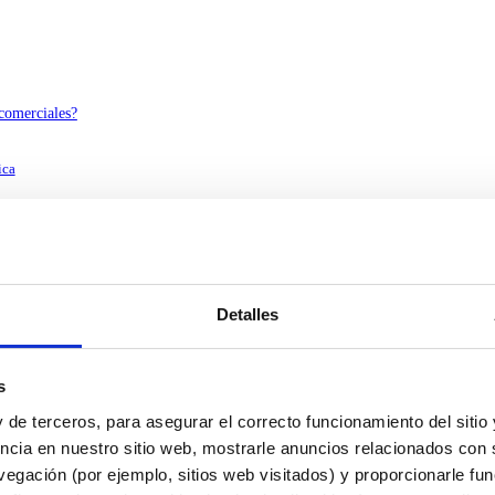
 comerciales?
ica
 contenedores reciclados
Detalles
consumo
le
ca
s
 de terceros, para asegurar el correcto funcionamiento del sitio
ncia en nuestro sitio web, mostrarle anuncios relacionados con s
Europa?
egación (por ejemplo, sitios web visitados) y proporcionarle fu