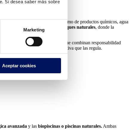
te. Si desea saber más sobre
 agua, reduciendo al mínimo el consumo de productos químicos, agua
oleta— hasta las
biopiscinas y estanques naturales
, donde la
Marketing
lness buscan soluciones sostenibles que combinan responsabilidad
 posibles, sus beneficios y la normativa que las regula.
Aceptar cookies
ógica avanzada
y las
biopiscinas o piscinas naturales.
Ambas