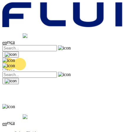
Cotización
20.36 EUR
0.04 (+0.2%)
es
ca
en
Cotización
20.36 EUR
0.04 (+0.2%)
es
ca
en