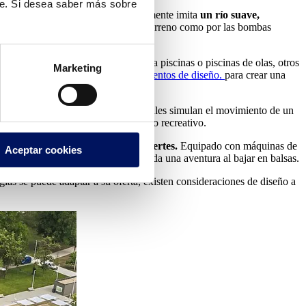
te. Si desea saber más sobre
a familias como para adultos. Normalmente imita
un río suave,
a tanto por la pendiente natural del terreno como por las bombas
o
. Si bien algunos están conectados a piscinas o piscinas de olas, otros
Marketing
de plantas
, iluminación y otros elementos de diseño.
para crear una
e no supera los 3,0 metros, estos canales simulan el movimiento de un
ente para mayor ejercicio y beneficio recreativo.
ra los amantes de las emociones fuertes.
Equipado con máquinas de
Aceptar cookies
bitual de un río lento, lo que crea toda una aventura al bajar en balsas.
ías se puede adaptar a su oferta, existen consideraciones de diseño a