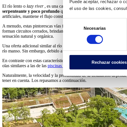
Puede aceptar, rechazar o co
El río lento o
lazy river
, es una característica predominante e instal
el uso de las cookies, consu
serpenteante y poco profundo
que ofrece a los huéspedes una tranqu
artificiales, mantiene el flujo constante.
Selección
A menudo, estas pintorescas vías fluviales pueden incorporar
element
Necesarias
de
forman circuitos cerrados, brindando variadas experiencias y caracterí
consentimiento
sensación natural y orgánica.
Una oferta adicional similar al río lento es el canal de corriente. Co
río manso. Sin embargo, debido a su profundidad, ofrecen
versatilid
En contraste con estas características terapéuticas o orientadas a la rel
Rechazar cookies
olas similares a las de las
piscinas de olas
, estos ríos impulsan a los b
Naturalmente, la velocidad y la profundidad de la instalación depende
tener en cuenta. Los repasamos a continuación.