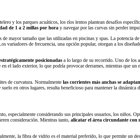
otelero y los parques acuáticos, los ríos lentos plantean desafíos especí
dad de 1 a 2 millas por hora
y navegar por las curvas sin perder impu
de mayor tamaño que las utilizadas en piscinas y spas. La potencia de e
Los variadores de frecuencia, una opción popular, otorgan a los diseñado
estratégicamente posicionadas
a lo largo de su recorrido. Uno de los a
n el lado exterior, lo que podría provocar derrames, mientras que un m
ímites de curvatura. Normalmente
las corrientes más anchas se adaptan
 suelo en otros lugares, resulta beneficioso para mantener la dinámica de
to, especialmente considerando sus principales usuarios, los niños. Opta
ieren consideración. Mientras tanto,
alicatar el área circundante con 
almente, la fibra de vidrio es el material preferido, lo que permite un 