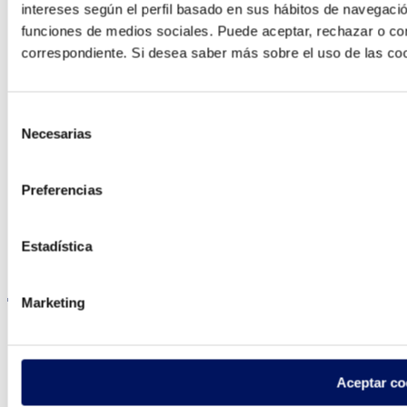
intereses según el perfil basado en sus hábitos de navegació
Contacto
funciones de medios sociales. Puede aceptar, rechazar o conf
correspondiente. Si desea saber más sobre el uso de las co
Selección
Encuentre Fluidra
Necesarias
de
en su país
consentimiento
Preferencias
Estadística
Visite el sitio web
Marketing
Política de privacidad
Aceptar co
Aviso legal