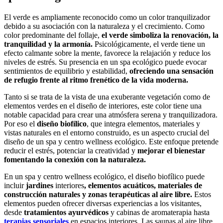
El verde es ampliamente reconocido como un color tranquilizador
debido a su asociación con la naturaleza y el crecimiento. Como
color predominante del follaje,
el verde simboliza la renovación, la
tranquilidad y la armonía.
Psicológicamente, el verde tiene un
efecto calmante sobre la mente, favorece la relajación y reduce los
niveles de estrés. Su presencia en un spa ecológico puede evocar
sentimientos de equilibrio y estabilidad,
ofreciendo una sensación
de refugio frente al ritmo frenético de la vida moderna.
Tanto si se trata de la vista de una exuberante vegetación como de
elementos verdes en el diseño de interiores, este color tiene una
notable capacidad para crear una atmósfera serena y tranquilizadora.
Por eso el
diseño biofílico
, que integra elementos, materiales y
vistas naturales en el entorno construido, es un aspecto crucial del
diseño de un spa y centro wellness ecológico. Este enfoque pretende
reducir el estrés, potenciar la creatividad y
mejorar el bienestar
fomentando la conexión con la naturaleza.
En un spa y centro wellness ecológico, el diseño biofílico puede
incluir
jardines
interiores
, elementos acuáticos, materiales de
construcción naturales y zonas terapéuticas al aire libre.
Estos
elementos pueden ofrecer diversas experiencias a los visitantes,
desde
tratamientos ayurvédicos
y cabinas de aromaterapia hasta
terapias sensoriales
en espacios interiores. Las saunas al aire libre,