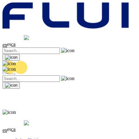
Cotización
20.32 EUR
0.06 (+0.3%)
es
ca
en
Cotización
20.32 EUR
0.06 (+0.3%)
es
ca
en