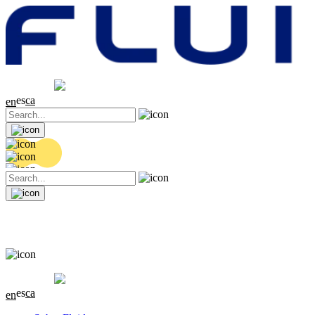
Cotización
20.32 EUR
0.06 (+0.3%)
es
ca
en
Cotización
20.32 EUR
0.06 (+0.3%)
es
ca
en