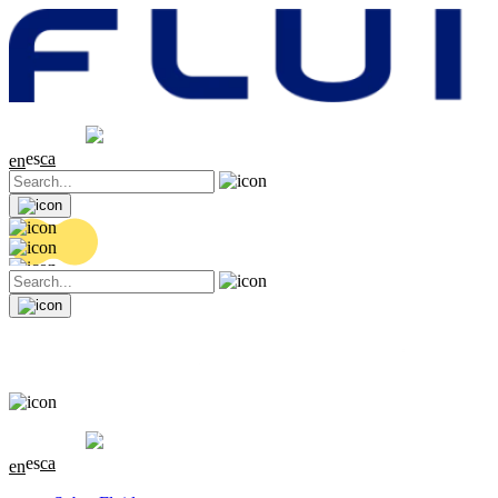
Cotización
20.36 EUR
0.04 (+0.2%)
es
ca
en
Cotización
20.36 EUR
0.04 (+0.2%)
es
ca
en