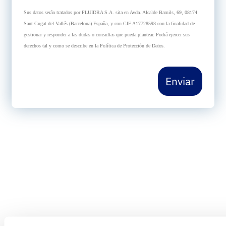
Sus datos serán tratados por FLUIDRA S.A. sita en Avda. Alcalde Barnils, 69, 08174
Sant Cugat del Vallés (Barcelona) España, y con CIF A17728593 con la finalidad de
gestionar y responder a las dudas o consultas que pueda plantear. Podrá ejercer sus
derechos tal y como se describe en la Política de Protección de Datos.
Enviar
¿En qué