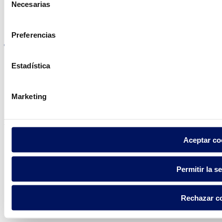
Necesarias
de
consentimiento
Visite el sitio web
Preferencias
Estadística
Política de privacidad
Marketing
Aviso legal
Política de cookies
Fluidra S.A. 2025
Aceptar co
Permitir la s
Rechazar c