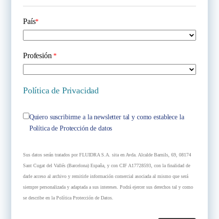
País
*
Profesión
*
Política de Privacidad
Quiero suscribirme a la newsletter tal y como establece la
Política de Protección de datos
Sus datos serán tratados por FLUIDRA S.A. sita en Avda. Alcalde Barnils, 69, 08174
Sant Cugat del Vallés (Barcelona) España, y con CIF A17728593, con la finalidad de
darle acceso al archivo y remitirle información comercial asociada al mismo que será
siempre personalizada y adaptada a sus intereses. Podrá ejercer sus derechos tal y como
se describe en la Política Protección de Datos.