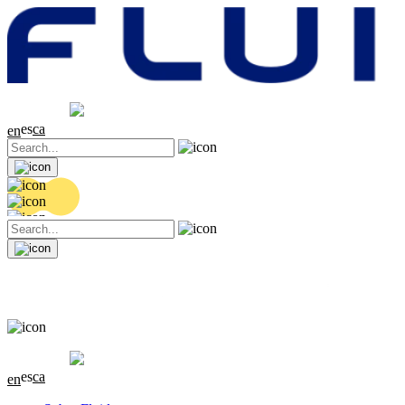
Cotización
20.36 EUR
0.04 (+0.2%)
es
ca
en
Cotización
20.36 EUR
0.04 (+0.2%)
es
ca
en