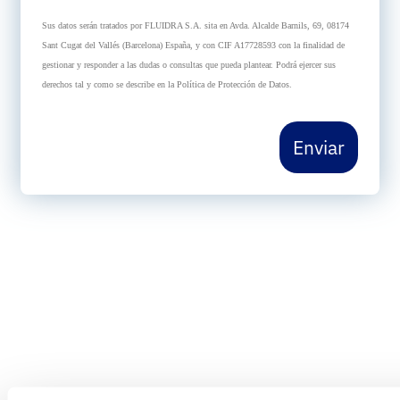
Sus datos serán tratados por FLUIDRA S.A. sita en Avda. Alcalde Barnils, 69, 08174
Sant Cugat del Vallés (Barcelona) España, y con CIF A17728593 con la finalidad de
gestionar y responder a las dudas o consultas que pueda plantear. Podrá ejercer sus
derechos tal y como se describe en la Política de Protección de Datos.
Enviar
¿En qué