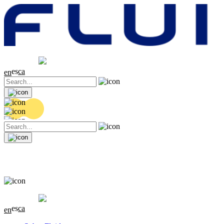
Cotización
20.42 EUR
0.16 (+0.79%)
es
ca
en
Cotización
20.42 EUR
0.16 (+0.79%)
es
ca
en