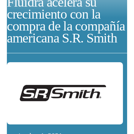
Fluidra acelera su
crecimiento con la
compra de la compañía
americana S.R. Smith