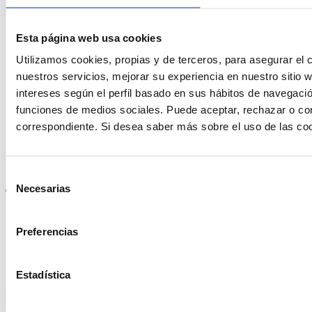
Esta página web usa cookies
Encuentre Fluidra
Utilizamos cookies, propias y de terceros, para asegurar el c
nuestros servicios, mejorar su experiencia en nuestro sitio
en su país
intereses según el perfil basado en sus hábitos de navegació
funciones de medios sociales. Puede aceptar, rechazar o conf
correspondiente. Si desea saber más sobre el uso de las co
Visite el sitio web
Selección
Necesarias
de
consentimiento
Preferencias
Política de privacidad
Aviso legal
Estadística
Política de cookies
Fluidra S.A. 2025