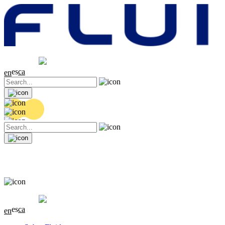
Cotización
20.36 EUR
0.04 (+0.2%)
es
ca
en
Cotización
20.36 EUR
0.04 (+0.2%)
es
ca
en