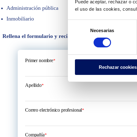
Puede aceptar, rechazar o co
Administración pública
el uso de las cookies, consu
Inmobiliario
Selección
Necesarias
de
Rellena el formulario y recibe asistencia, recomendacion
consentimiento
Primer nombre
*
Rechazar cookies
Apellido
*
Correo electrónico profesional
*
Compañía
*