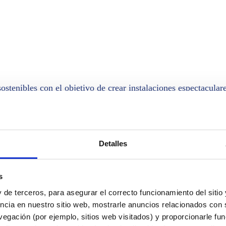
stenibles con el objetivo de crear instalaciones espectaculare
 acuático
Detalles
no de nuestros expertos sin ningún compromiso. Nuestro equip
ores:
s
 de terceros, para asegurar el correcto funcionamiento del sitio
ncia en nuestro sitio web, mostrarle anuncios relacionados con s
egación (por ejemplo, sitios web visitados) y proporcionarle fu