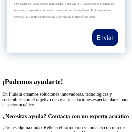
Sant Cugat del Vallés (Barcelona) España, y con CIF A17728593 con la finalidad de
gestionar y responder a las dudas o consultas que pueda plantear. Podrá ejercer sus
derechos tal y como se describe en la Política de Protección de Datos.
Enviar
¡Podemos ayudarte!
En Fluidra creamos soluciones innovadoras, tecnológicas y
sostenibles con el objetivo de crear instalaciones espectaculares para
el sector acuático.
¿Necesitas ayuda? Contacta con un experto acuático
¿Tienes alguna duda? Rellena el formulario y contacta con uno de