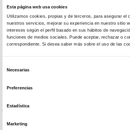
ayudarte?
Esta página web usa cookies
Utilizamos cookies, propias y de terceros, para asegurar el c
nuestros servicios, mejorar su experiencia en nuestro sitio
Contacto
intereses según el perfil basado en sus hábitos de navegació
funciones de medios sociales. Puede aceptar, rechazar o conf
correspondiente. Si desea saber más sobre el uso de las co
Encuentre Fluidra
Selección
en su país
Necesarias
de
consentimiento
Preferencias
Visite el sitio web
Estadística
Marketing