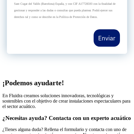
Sant Cugat del Vallés (Barcelona) España, y con CIF A17728593 con la finalidad de
gestionar y responder a las dudas o consultas que pueda plantear. Podrá ejercer sus
derechos tal y como se describe en la Política de Protección de Datos.
Enviar
¡Podemos ayudarte!
En Fluidra creamos soluciones innovadoras, tecnológicas y
sostenibles con el objetivo de crear instalaciones espectaculares para
el sector acuático.
¿Necesitas ayuda? Contacta con un experto acuático
¿Tienes alguna duda? Rellena el formulario y contacta con uno de