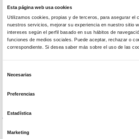
ayudarte?
Esta página web usa cookies
Utilizamos cookies, propias y de terceros, para asegurar el c
nuestros servicios, mejorar su experiencia en nuestro sitio
Contacto
intereses según el perfil basado en sus hábitos de navegació
funciones de medios sociales. Puede aceptar, rechazar o conf
correspondiente. Si desea saber más sobre el uso de las co
Encuentre Fluidra
Selección
en su país
Necesarias
de
consentimiento
Preferencias
Visite el sitio web
Estadística
Marketing