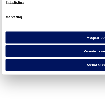
Política de privacidad
Estadística
Aviso legal
Política de cookies
Fluidra S.A. 2025
Marketing
Aceptar co
Permitir la s
Rechazar c