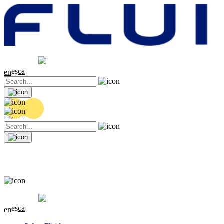
Cotización
20.36 EUR
0.04 (+0.2%)
es
ca
en
Cotización
20.36 EUR
0.04 (+0.2%)
es
ca
en