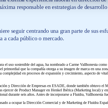
máxima responsable en estrategias de desarroll
ere seguir centrando una gran parte de sus esfu
la a cada público o mercado.
 para el uso sostenible del agua, ha nombrado a Carme Vallhonesta como
pel primordial que la compañía otorga a su imagen de marca en una zon
e la complejidad en procesos de expansión y crecimiento, aspecto de vita
stración y Dirección de Empresas en ESADE, donde también obtuvo el 
as ejercer de Product Manager en Henkel Ibérica (Marketing local) y e
nal durante seis años. Antes de incorporarse a Fluidra, Vallhonesta 
asado a ocupar la Dirección Comercial y de Marketing de Fluidra Espa