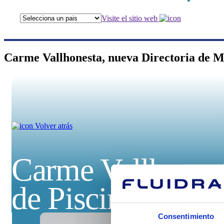
Visite el sitio web
Carme Vallhonesta, nueva Directoria de M
Volver atrás
Carme Vallhonest
de Piscina/Wellne
Consentimiento