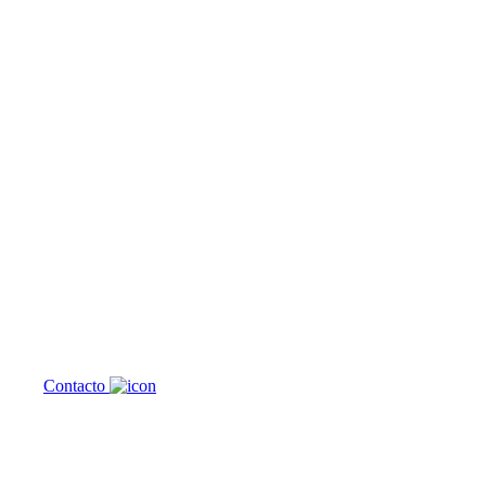
¿En qué podemos
ayudarte?
Contacto