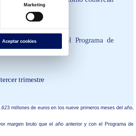
Marketing
n bruto y al apoyo del Programa de
Aceptar cookies
tercer trimestre
.
623 millones de euros
en los nueve primeros meses del año,
or margen bruto que el año anterior y con el Programa de