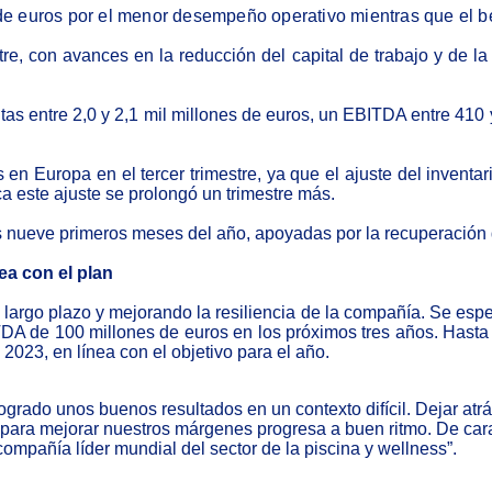
de euros por el menor desempeño operativo mientras que el be
re, con avances en la reducción del capital de trabajo y de l
s entre 2,0 y 2,1 mil millones de euros, un EBITDA entre 410 y
as en Europa en el tercer trimestre, ya que el ajuste del invent
a este ajuste se prolongó un trimestre más.
nueve primeros meses del año, apoyadas por la recuperación de 
ea con el plan
a largo plazo y mejorando la resiliencia de la compañía. Se esp
ITDA de 100 millones de euros en los próximos tres años. Hast
023, en línea con el objetivo para el año.
grado unos buenos resultados en un contexto difícil. Dejar atrás
ara mejorar nuestros márgenes progresa a buen ritmo. De cara al
ompañía líder mundial del sector de la piscina y wellness”.