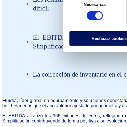
Necesarias
de
difícil
consentimiento
El EBITDA alcanzó los 366 mil
Rechazar cookies
Simplificación
La corrección de inventario en el c
Fluidra, líder global en equipamiento y soluciones conectad
un 16% menos que el año anterior ajustado por perímetro y div
El EBITDA alcanzó los 366 millones de euros, reflejando
Simplificación contribuyendo de forma positiva a su evolución