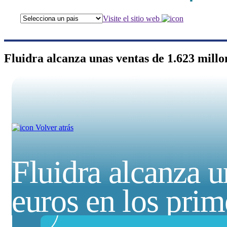
Visite el sitio web
Fluidra alcanza unas ventas de 1.623 millo
Volver atrás
Fluidra alcanza u
euros en los pri