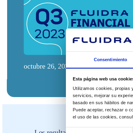
Consentimiento
octubre 26, 2023
Esta página web usa cookie
Utilizamos cookies, propias y
servicios, mejorar su experie
basado en sus hábitos de nav
Puede aceptar, rechazar o co
el uso de las cookies, consu
Selección
Los resultados están dentro de lo 