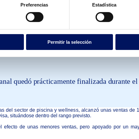
Preferencias
Estadística
lones de euros gracias a un mayor marge
Permitir la selección
anal quedó prácticamente finalizada durante el 
as del sector de piscina y wellness, alcanzó unas ventas de 1
isa, situándose dentro del rango previsto.
 el efecto de unas menores ventas, pero apoyado por un may
.