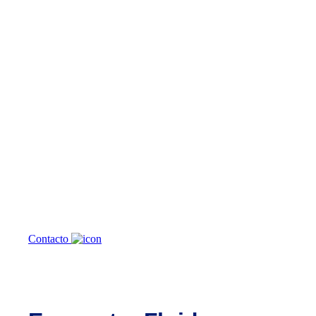
¿En qué podemos
ayudarte?
Contacto