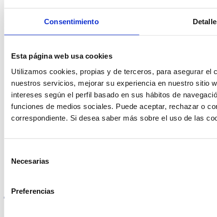
ayudarte?
Consentimiento
Detalle
Contacto
Esta página web usa cookies
Utilizamos cookies, propias y de terceros, para asegurar el c
nuestros servicios, mejorar su experiencia en nuestro sitio
intereses según el perfil basado en sus hábitos de navegació
Encuentre Fluidra
funciones de medios sociales. Puede aceptar, rechazar o conf
correspondiente. Si desea saber más sobre el uso de las co
en su país
Selección
Necesarias
de
consentimiento
Visite el sitio web
Preferencias