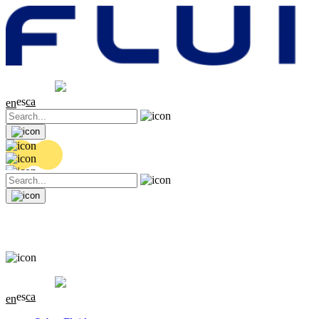
Cotización
20.36 EUR
0.04 (+0.2%)
es
ca
en
Cotización
20.36 EUR
0.04 (+0.2%)
es
ca
en