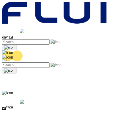
Cotización
20.32 EUR
0.06 (+0.3%)
es
ca
en
Cotización
20.32 EUR
0.06 (+0.3%)
es
ca
en