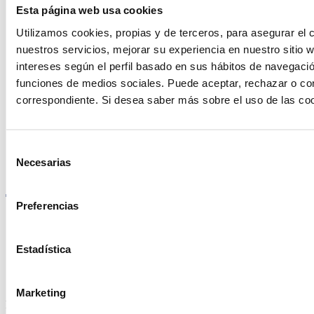
Esta página web usa cookies
Utilizamos cookies, propias y de terceros, para asegurar el c
nuestros servicios, mejorar su experiencia en nuestro sitio
Encuentre Fluidra
intereses según el perfil basado en sus hábitos de navegació
funciones de medios sociales. Puede aceptar, rechazar o conf
en su país
correspondiente. Si desea saber más sobre el uso de las co
Selección
Necesarias
de
Visite el sitio web
consentimiento
Preferencias
Estadística
Política de privacidad
Aviso legal
Política de cookies
Marketing
Fluidra S.A. 2025