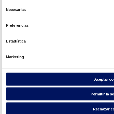
Selección
Visite el sitio web
Necesarias
de
consentimiento
Preferencias
Estadística
Política de privacidad
Aviso legal
Política de cookies
Marketing
Fluidra S.A. 2025
Aceptar co
Permitir la s
Rechazar c