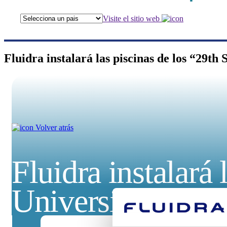
Visite el sitio web
Fluidra instalará las piscinas de los “29t
Volver atrás
Fluidra instalará
Universiade” que 