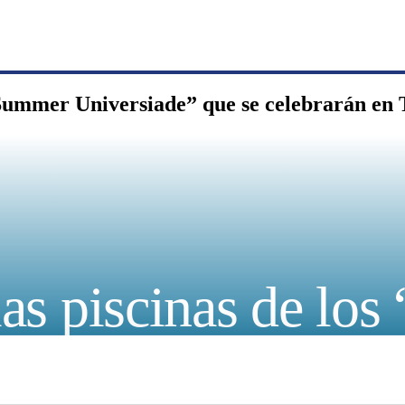
h Summer Universiade” que se celebrarán en 
 las piscinas de l
se celebrarán en T