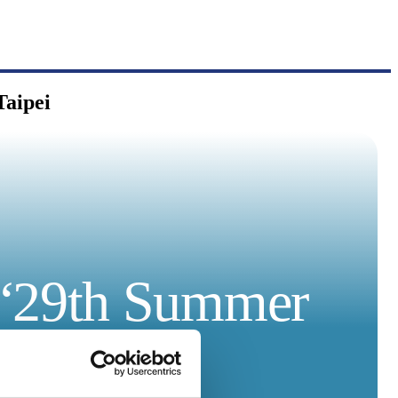
Taipei
os “29th Summer
aipei