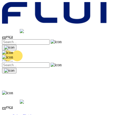
Cotización
20.36 EUR
0.04 (+0.2%)
es
ca
en
Cotización
20.36 EUR
0.04 (+0.2%)
es
ca
en