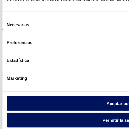
Visite el sitio web
Selección
Necesarias
de
consentimiento
Preferencias
Política de privacidad
Aviso legal
Estadística
Política de cookies
Fluidra S.A. 2025
Marketing
Aceptar co
Permitir la s