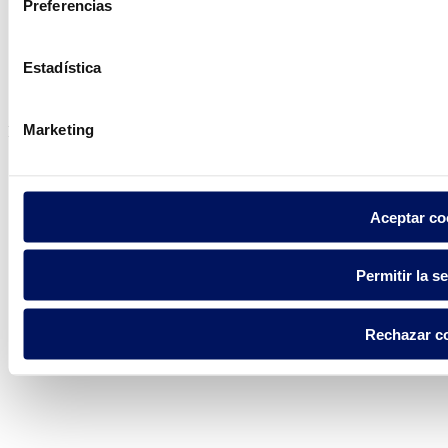
Preferencias
Política de privacidad
Estadística
Aviso legal
Política de cookies
Marketing
Fluidra S.A. 2025
Aceptar co
Permitir la s
Rechazar c