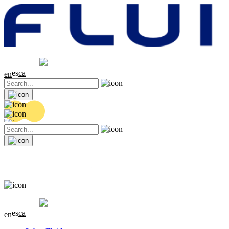
Cotización
20.32 EUR
0.06 (+0.3%)
es
ca
en
Cotización
20.32 EUR
0.06 (+0.3%)
es
ca
en