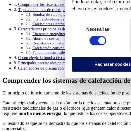
Puede aceptar, rechazar o co
Comprender los sistemas de calefacción de piscinas con bombas de c
el uso de las cookies, consu
Tipos de bombas de calor para piscinas
Bombas de calor aire/agua
Intercambiadores de calor
Selección
Calefactores eléctricos
Necesarias
Características principales de los sistemas de calefacción de piscina
de
Eficiencia energética
consentimiento
Ahorro de costes
Respetuoso con el medio ambiente
Calefacción constante y fiable
Funcionamiento silencioso
Cómo elegir la bomba de calor adecuada para su piscina
Principales necesidades de mantenimiento de los calentadores de pi
Rechazar cookies
Calentadores de piscina con bomba de calor: la solución para un calo
Comprender los sistemas de calefacción de
El principio de funcionamiento de los sistemas de calefacción de pisc
Este principio subyacente es la razón por la que los calentadores de 
resistencia tradicionales de gas o eléctricos (que generan calor directa
requiere
mucha menos energía
, lo que reduce los costes operativos 
El resultado es que se ha demostrado que los sistemas de calefacción 
comerciales
.