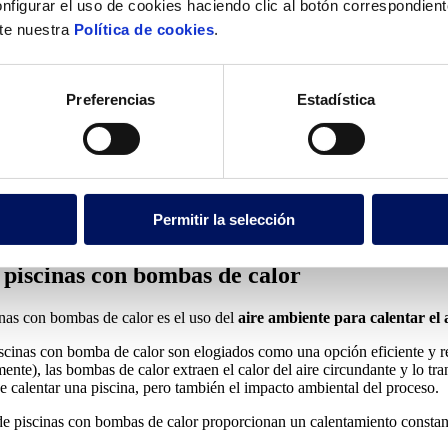
nfigurar el uso de cookies haciendo clic al botón correspondien
alor
lte nuestra
Política de cookies
.
Preferencias
Estadística
s con bombas de calor
scina con bomba de calor
Permitir la selección
r eficiente y sostenible todo el año
 piscinas con bombas de calor
inas con bombas de calor es el uso del
aire ambiente para calentar el 
piscinas con bomba de calor son elogiados como una opción eficiente y r
mente), las bombas de calor extraen el calor del aire circundante y lo tr
de calentar una piscina, pero también el impacto ambiental del proceso.
de piscinas con bombas de calor proporcionan un calentamiento constant