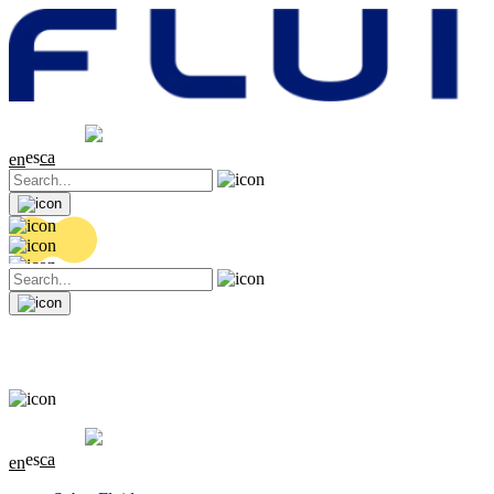
Cotización
20.32 EUR
0.06 (+0.3%)
es
ca
en
Cotización
20.32 EUR
0.06 (+0.3%)
es
ca
en