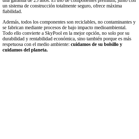
una garantía de 25 años. El uso de componentes premium, junto con
un sistema de construcción totalmente seguro, ofrece máxima
fiabilidad.
Además, todos los componentes son reciclables, no contaminantes y
se fabrican mediante procesos de bajo impacto medioambiental.
Todo ello convierte a SkyPool en la mejor opción, no solo por su
durabilidad y rentabilidad económica, sino también porque es más
respetuosa con el medio ambiente:
cuidamos de su bolsillo y
cuidamos del planeta.
¿En qué
podemos
ayudarte?