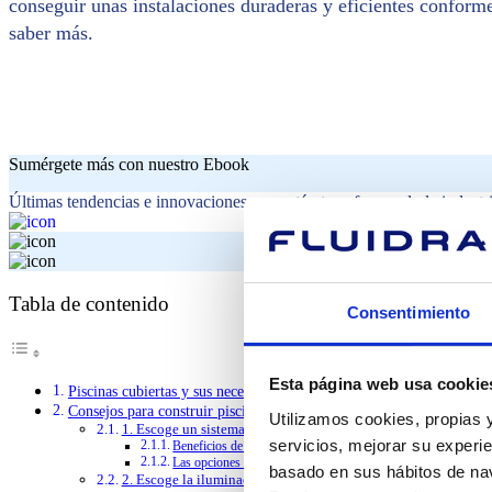
conseguir unas instalaciones duraderas y eficientes conform
saber más.
Sumérgete más con nuestro Ebook
Últimas tendencias e innovaciones que están transformando la industri
Tabla de contenido
Consentimiento
Esta página web usa cookie
Piscinas cubiertas y sus necesidades específicas
Consejos para construir piscinas cubiertas
Utilizamos cookies, propias y
1. Escoge un sistema de paneles modulares
servicios, mejorar su experie
Beneficios de construir una piscina cubierta con un sistema 
Las opciones de Fluidra
basado en sus hábitos de nav
2. Escoge la iluminación LED adecuada a cada proyecto