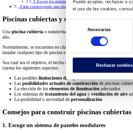
Puede aceptar, rechazar o co
3. Escoge los sistemas adecuados para el tratamiento del agua y
¿Estás construyendo una piscina cubierta? Diséñala pensando en térm
el uso de las cookies, consu
Piscinas cubiertas y sus necesidades específ
Selección
Necesarias
de
Una
piscina cubierta
o
natatorium
es una instalación para nadar ubic
consentimiento
año.
Normalmente, se encuentra en clubs deportivos, urbanizaciones, resort
instalar cualquier tipo de piscina en interiores. Los modelos comunes d
Sea cual sea el objetivo, el hecho de construir estas instalaciones en i
Rechazar cookies
cuenta los siguientes aspectos:
Las posibles
limitaciones de espacio
Las
posibilidades actuales de construcción
de piscinas cubier
La elección de los
elementos de iluminación
adecuados
Los sistemas de
tratamiento del agua
y
ventilación de aire
a
La posibilidad o necesidad de
personalización
Consejos para construir piscinas cubiertas
1. Escoge un sistema de paneles modulares