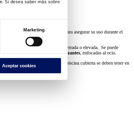
te. Si desea saber más sobre
Marketing
odeada de paredes y está construida para asegurar su uso durante el
a sea como piscina enterrada, semienterrada o elevada. Se puede
nar,
piscinas inox
o
piscinas revitalizantes
, enfocadas al ocio.
 piscinas. A la hora de construir una piscina cubierta se deben tener en
Aceptar cookies