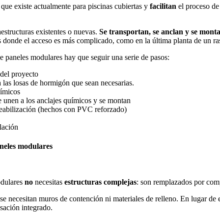
que existe actualmente para piscinas cubiertas y
facilitan
el proceso de 
aestructuras existentes o nuevas.
Se transportan, se anclan y se mont
es donde el acceso es más complicado, como en la última planta de un ra
e paneles modulares hay que seguir una serie de pasos:
 del proyecto
a las losas de hormigón que sean necesarias.
uímicos
 se unen a los anclajes químicos y se montan
rmeabilización (hechos con PVC reforzado)
elación
aneles modulares
odulares
no
necesitas
estructuras complejas
: son remplazados por com
 se necesitan muros de contención ni materiales de relleno. En lugar de 
sación integrado.