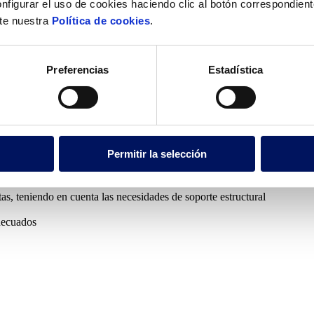
nfigurar el uso de cookies haciendo clic al botón correspondien
 del aire
inos de rentabilidad y eficiencia
lte nuestra
Política de cookies
.
icas
Preferencias
Estadística
ada en interiores. En otras palabras, se encuentra bajo un techo, está r
s, hoteles o centros wellness y pueden instalarse a distintos niveles, y
e piscinas cubiertas suelen incluir
piscinas de competición
para entre
nteriores presenta algunas peculiaridades para este tipo de solución para
Permitir la selección
tas, teniendo en cuenta las necesidades de soporte estructural
decuados