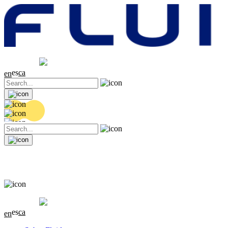
Cotización
20.32 EUR
0.06 (+0.3%)
es
ca
en
Cotización
20.32 EUR
0.06 (+0.3%)
es
ca
en