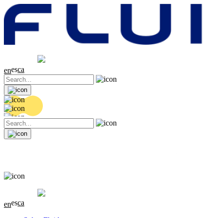
Cotización
20.36 EUR
0.04 (+0.2%)
es
ca
en
Cotización
20.36 EUR
0.04 (+0.2%)
es
ca
en