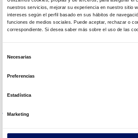
nuestros servicios, mejorar su experiencia en nuestro sitio
intereses según el perfil basado en sus hábitos de navegació
Contacto
funciones de medios sociales. Puede aceptar, rechazar o conf
correspondiente. Si desea saber más sobre el uso de las co
Selección
Encuentre Fluidra
Necesarias
de
en su país
consentimiento
Preferencias
Estadística
Visite el sitio web
Marketing