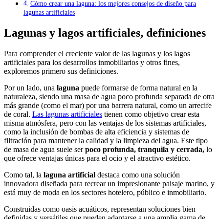
Cómo crear una laguna: los mejores consejos de diseño para
lagunas artificiales
Lagunas y lagos artificiales, definiciones
Para comprender el creciente valor de las lagunas y los lagos
artificiales para los desarrollos inmobiliarios y otros fines,
exploremos primero sus definiciones.
Por un lado, una
laguna
puede formarse de forma natural en la
naturaleza, siendo una masa de agua poco profunda separada de otra
más grande (como el mar) por una barrera natural, como un arrecife
de coral.
Las lagunas artificiales
tienen como objetivo crear esta
misma atmósfera, pero con las ventajas de los sistemas artificiales,
como la inclusión de bombas de alta eficiencia y sistemas de
filtración para mantener la calidad y la limpieza del agua. Este tipo
de masa de agua suele ser
poco profunda, tranquila y cerrada,
lo
que ofrece ventajas únicas para el ocio y el atractivo estético.
Como tal, la
laguna artificial
destaca como una solución
innovadora diseñada para recrear un impresionante paisaje marino, y
está muy de moda en los sectores hotelero, público e inmobiliario.
Construidas como oasis acuáticos, representan soluciones bien
definidas y versátiles que pueden adaptarse a una amplia gama de