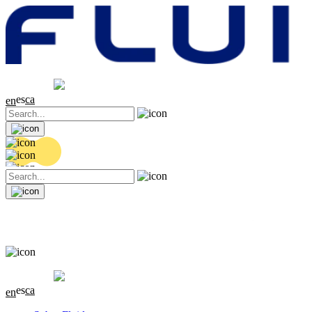
Cotización
20.36 EUR
0.04 (+0.2%)
es
ca
en
Cotización
20.36 EUR
0.04 (+0.2%)
es
ca
en