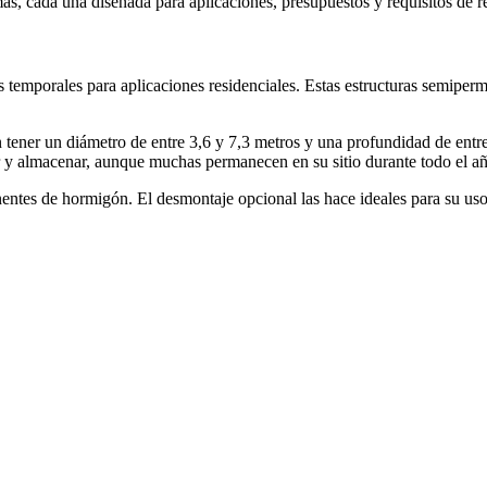
mas, cada una diseñada para aplicaciones, presupuestos y requisitos de r
 temporales para aplicaciones residenciales. Estas estructuras semiperma
en tener un diámetro de entre 3,6 y 7,3 metros y una profundidad de entre
r y almacenar, aunque muchas permanecen en su sitio durante todo el a
entes de hormigón. El desmontaje opcional las hace ideales para su uso 