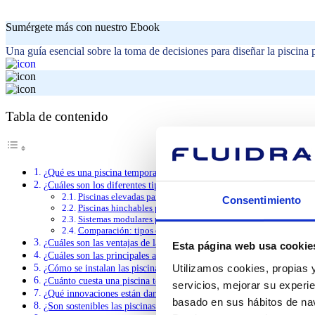
Sumérgete más con nuestro Ebook
Una guía esencial sobre la toma de decisiones para diseñar la piscina 
Tabla de contenido
¿Qué es una piscina temporal?
¿Cuáles son los diferentes tipos de piscinas temporales?
Piscinas elevadas para uso residencial y de ocio
Consentimiento
Piscinas hinchables portátiles
Sistemas modulares profesionales de paneles
Comparación: tipos de piscinas temporales
¿Cuáles son las ventajas de las piscinas temporales con paneles modu
Esta página web usa cookie
¿Cuáles son las principales aplicaciones de las piscinas temporales?
Utilizamos cookies, propias y
¿Cómo se instalan las piscinas temporales?
¿Cuánto cuesta una piscina temporal?
servicios, mejorar su experie
¿Qué innovaciones están dando forma a las piscinas temporales?
basado en sus hábitos de nav
¿Son sostenibles las piscinas temporales?