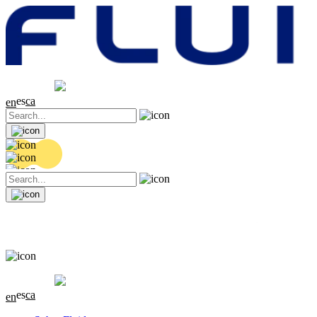
Cotización
20.36 EUR
0.04 (+0.2%)
es
ca
en
Cotización
20.36 EUR
0.04 (+0.2%)
es
ca
en