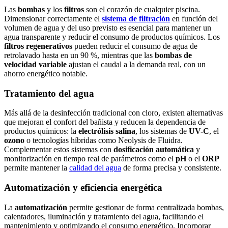
Las
bombas
y los
filtros
son el corazón de cualquier piscina.
Dimensionar correctamente el
sistema de filtración
en función del
volumen de agua y del uso previsto es esencial para mantener un
agua transparente y reducir el consumo de productos químicos. Los
filtros regenerativos
pueden reducir el consumo de agua de
retrolavado hasta en un 90 %, mientras que las
bombas de
velocidad variable
ajustan el caudal a la demanda real, con un
ahorro energético notable.
Tratamiento del agua
Más allá de la desinfección tradicional con cloro, existen alternativas
que mejoran el confort del bañista y reducen la dependencia de
productos químicos: la
electrólisis salina
, los sistemas de
UV-C
, el
ozono
o tecnologías híbridas como Neolysis de Fluidra.
Complementar estos sistemas con
dosificación automática
y
monitorización en tiempo real de parámetros como el
pH
o el
ORP
permite mantener la
calidad del agua
de forma precisa y consistente.
Automatización y eficiencia energética
La
automatización
permite gestionar de forma centralizada bombas,
calentadores, iluminación y tratamiento del agua, facilitando el
mantenimiento y optimizando el consumo energético. Incorporar