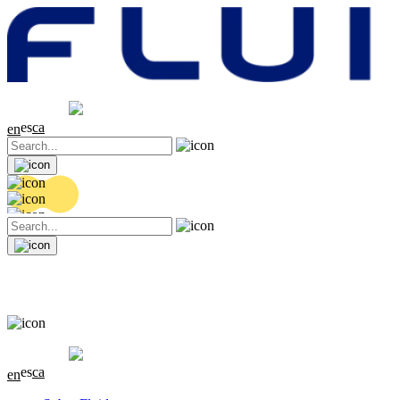
Cotización
20.32 EUR
0.06 (+0.3%)
es
ca
en
Cotización
20.32 EUR
0.06 (+0.3%)
es
ca
en