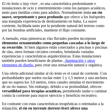
El río lento o
lazy river
, es una característica predominante e
instalaciones de ocio y entretenimiento como los parques acuáticos,
tanto para familias como para adultos. Normalmente imita
un río
suave, serpenteante y poco profundo
que ofrece a los huéspedes
una tranquila experiencia de deslizamiento en balsa. La suave
corriente, facilitada tanto por la pendiente natural del terreno como
por las bombas artificiales, mantiene el flujo constante.
A menudo, estas pintorescas vías fluviales pueden incorporar
elementos ornamentales como pequeñas cascadas a lo largo de
su recorrido
. Si bien algunos están conectados a piscinas o piscinas
de olas, otros forman circuitos cerrados, brindando variadas
experiencias y características arquitectónicas. Estas instalaciones
también pueden beneficiarse de plantas
, iluminación y otros
elementos de diseño.
para crear una sensación natural y orgánica.
Una oferta adicional similar al río lento es el canal de corriente. Con
profundidades que suelen oscilar entre 1 y 1,5 metros y una anchura
que no supera los 3,0 metros, estos canales simulan el movimiento
de un río manso. Sin embargo, debido a su profundidad, ofrecen
versatilidad para terapias acuáticas,
permitiendo nadar o caminar
contra la corriente para mayor ejercicio y beneficio recreativo.
En contraste con estas características terapéuticas o orientadas a la
relajación,
el río en torrente
(torrent river)
ofrece una