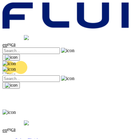
Cotización
20.36 EUR
0.04 (+0.2%)
es
ca
en
Cotización
20.36 EUR
0.04 (+0.2%)
es
ca
en